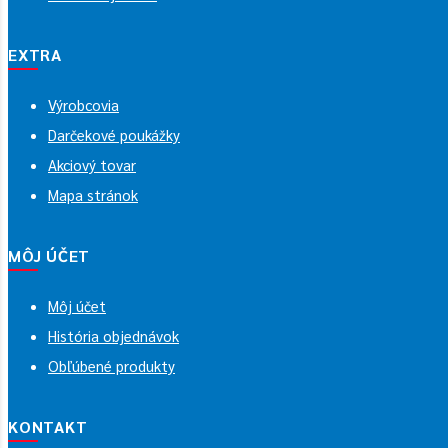
EXTRA
Výrobcovia
Darčekové poukážky
Akciový tovar
Mapa stránok
MÔJ ÚČET
Môj účet
História objednávok
Obľúbené produkty
KONTAKT