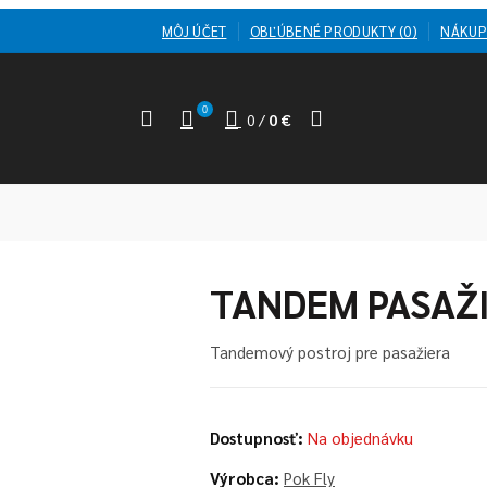
MÔJ ÚČET
OBĽÚBENÉ PRODUKTY (0)
NÁKUP
0
0
/
0 €
TANDEM PASAŽ
Tandemový postroj pre pasažiera
Dostupnosť:
Na objednávku
Výrobca:
Pok Fly