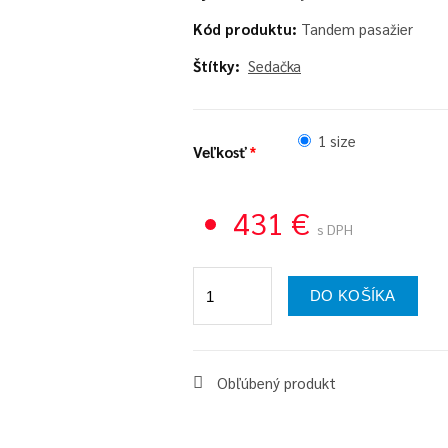
Kód produktu:
Tandem pasažier
Štítky:
Sedačka
1 size
Veľkosť
431 €
s DPH
DO KOŠÍKA
Obľúbený produkt