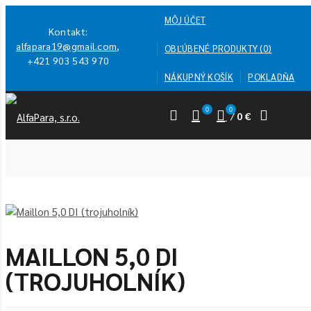
MÔJ ÚČET
Kontakt:
alfapara19@gmail.com
,
OBĽÚBENÉ PRODUKTY (0)
+421 903 543 970
NÁKUPNÝ KOŠÍK
POKLADŇA
0
0
/
0 €
MAILLON 5,0 DI
(TROJUHOLNÍK)