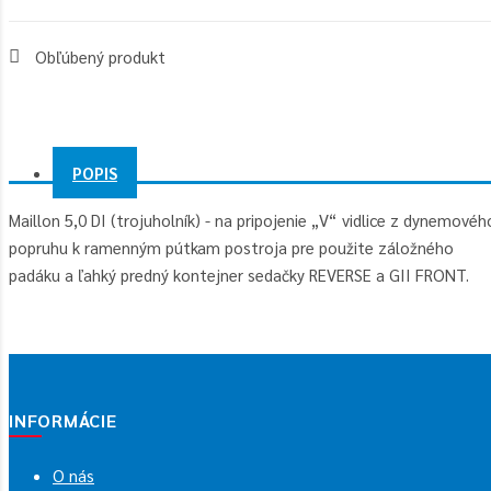
Obľúbený produkt
POPIS
Maillon 5,0 DI (trojuholník) - na pripojenie „V“ vidlice z dynemovéh
popruhu k ramenným pútkam postroja pre použite záložného
padáku a ľahký predný kontejner sedačky REVERSE a GII FRONT.
INFORMÁCIE
O nás