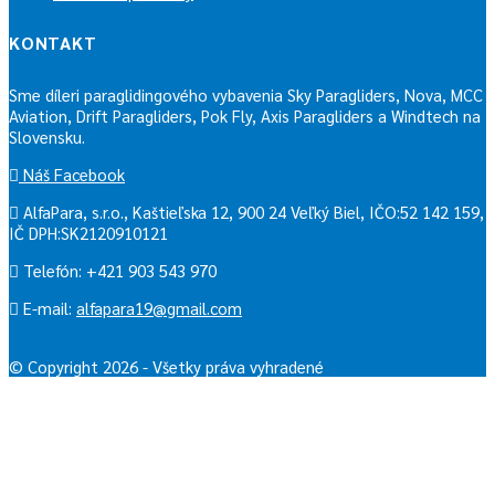
KONTAKT
Sme díleri paraglidingového vybavenia Sky Paragliders, Nova, MCC
Aviation, Drift Paragliders, Pok Fly, Axis Paragliders a Windtech na
Slovensku.
Náš Facebook
AlfaPara, s.r.o., Kaštieľska 12, 900 24 Veľký Biel, IČO:52 142 159,
IČ DPH:SK2120910121
Telefón: +421 903 543 970
E-mail:
alfapara19@gmail.com
© Copyright 2026 - Všetky práva vyhradené