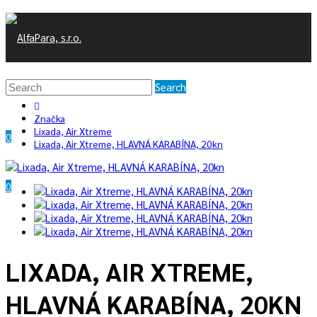
Search
Značka
Lixada, Air Xtreme
0
Lixada, Air Xtreme, HLAVNÁ KARABÍNA, 20kn
0
/
0 €
Váš nákupný košík je prázdny!
LIXADA, AIR XTREME,
HLAVNÁ KARABÍNA, 20KN