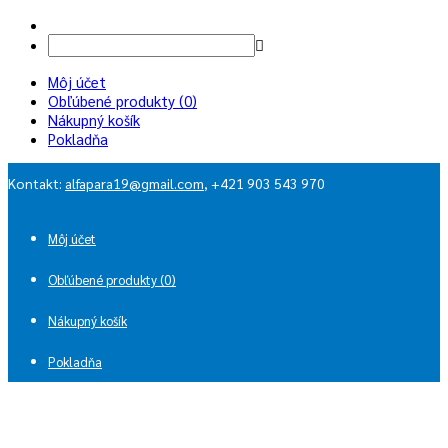
Môj účet
Obľúbené produkty (0)
Nákupný košík
Pokladňa
Kontakt:
alfapara19@gmail.com
, +421 903 543 970
Môj účet
Obľúbené produkty (0)
Nákupný košík
Pokladňa