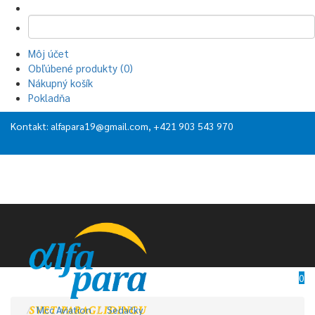
Môj účet
Obľúbené produkty (0)
Nákupný košík
Pokladňa
Kontakt:
alfapara19@gmail.com
, +421 903 543 970
0
Mcc Aviation
Sedačky