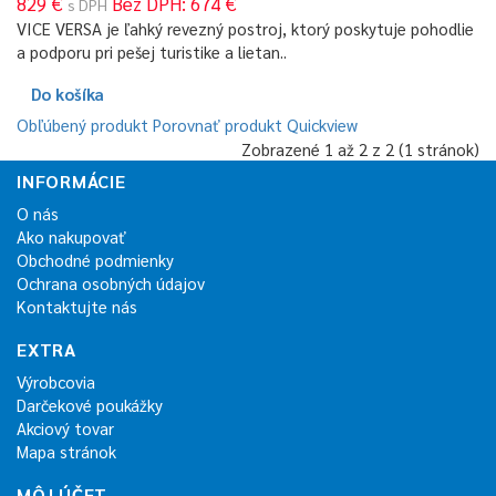
829 €
Bez DPH: 674 €
s DPH
VICE VERSA je ľahký revezný postroj, ktorý poskytuje pohodlie
a podporu pri pešej turistike a lietan..
Do košíka
Obľúbený produkt
Porovnať produkt
Quickview
Zobrazené 1 až 2 z 2 (1 stránok)
INFORMÁCIE
O nás
Ako nakupovať
Obchodné podmienky
Ochrana osobných údajov
Kontaktujte nás
EXTRA
Výrobcovia
Darčekové poukážky
Akciový tovar
Mapa stránok
MÔJ ÚČET