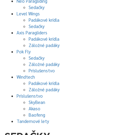
Neo Paragliding
Sedačky
Level Wings
Padákové krídla
Sedačky
Axis Paragliders
Padákové krídla
Záložné padáky
Pok Fly
Sedačky
Záložné padáky
Príslušenstvo
Windtech
Padákové krídla
Záložné padáky
Príslušenstvo
SkyBean
Akaso
Baofeng
Tandemové lety