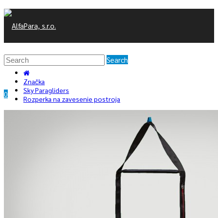
Search
Značka
Sky Paragliders
0
Rozperka na zavesenie postroja
0
/
0 €
Váš nákupný košík je prázdny!