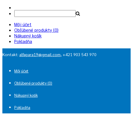
Môj účet
Obľúbené produkty (0)
Nákupný košík
Pokladňa
Kontakt:
alfapara19@gmail.com
, +421 903 543 970
Môj účet
Obľúbené produkty (0)
Nákupný košík
Pokladňa