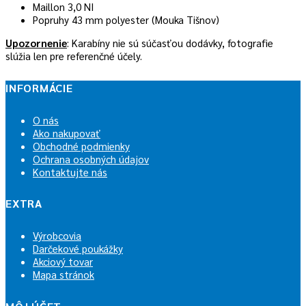
Maillon 3,0 NI
Popruhy 43 mm polyester (Mouka Tišnov)
Upozornenie
: Karabíny nie sú súčasťou dodávky, fotografie
slúžia len pre referenčné účely.
INFORMÁCIE
O nás
Ako nakupovať
Obchodné podmienky
Ochrana osobných údajov
Kontaktujte nás
EXTRA
Výrobcovia
Darčekové poukážky
Akciový tovar
Mapa stránok