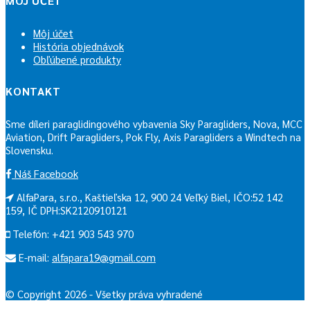
MÔJ ÚČET
Môj účet
História objednávok
Obľúbené produkty
KONTAKT
Sme díleri paraglidingového vybavenia Sky Paragliders, Nova, MCC
Aviation, Drift Paragliders, Pok Fly, Axis Paragliders a Windtech na
Slovensku.
Náš Facebook
AlfaPara, s.r.o., Kaštieľska 12, 900 24 Veľký Biel, IČO:52 142
159, IČ DPH:SK2120910121
Telefón: +421 903 543 970
E-mail:
alfapara19@gmail.com
© Copyright 2026 - Všetky práva vyhradené