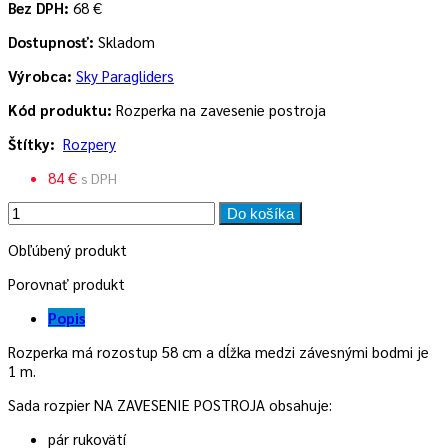
Bez DPH:
68 €
Dostupnosť:
Skladom
Výrobca:
Sky Paragliders
Kód produktu:
Rozperka na zavesenie postroja
Štítky:
Rozpery
84 €
s DPH
Do košíka
Obľúbený produkt
Porovnať produkt
Popis
Rozperka má rozostup 58 cm a dĺžka medzi závesnými bodmi je
1 m.
Sada rozpier NA ZAVESENIE POSTROJA obsahuje:
pár rukovätí