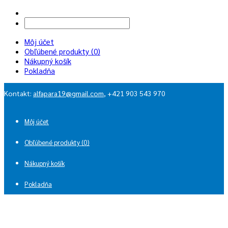
Môj účet
Obľúbené produkty (0)
Nákupný košík
Pokladňa
Kontakt:
alfapara19@gmail.com
, +421 903 543 970
Môj účet
Obľúbené produkty (0)
Nákupný košík
Pokladňa