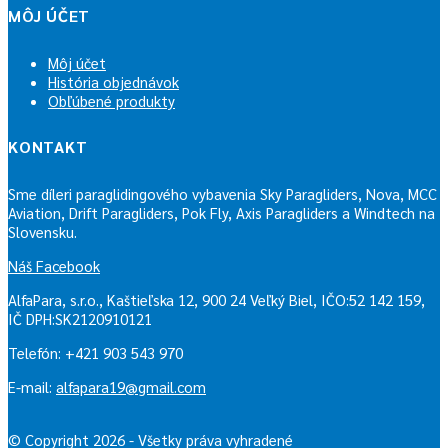
MÔJ ÚČET
Môj účet
História objednávok
Obľúbené produkty
KONTAKT
Sme díleri paraglidingového vybavenia Sky Paragliders, Nova, MCC
Aviation, Drift Paragliders, Pok Fly, Axis Paragliders a Windtech na
Slovensku.
Náš Facebook
AlfaPara, s.r.o., Kaštieľska 12, 900 24 Veľký Biel, IČO:52 142 159,
IČ DPH:SK2120910121
Telefón: +421 903 543 970
E-mail:
alfapara19@gmail.com
© Copyright 2026 - Všetky práva vyhradené