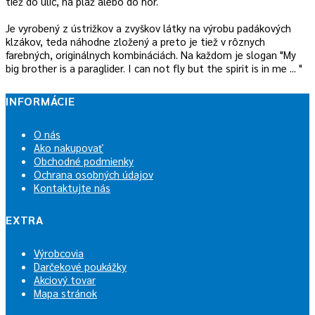
tiež do ulíc, na pláž alebo do hôr.
Je vyrobený z ústrižkov a zvyškov látky na výrobu padákových
klzákov, teda náhodne zložený a preto je tiež v rôznych
farebných, originálnych kombináciách. Na každom je slogan "My
big brother is a paraglider. I can not fly but the spirit is in me ... "
INFORMÁCIE
O nás
Ako nakupovať
Obchodné podmienky
Ochrana osobných údajov
Kontaktujte nás
EXTRA
Výrobcovia
Darčekové poukážky
Akciový tovar
Mapa stránok