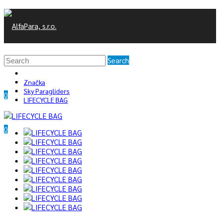
Search
Značka
Sky Paragliders
0
LIFECYCLE BAG
0
/
0 €
Váš nákupný košík je prázdny!